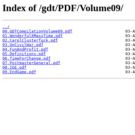
Index of /gdt/PDF/Volume09/
../
00.GDTCompilationVolume09.pdf
01.WonderfulXMassTime.pdf
02.CarolClusterfuck.pdf
03.UnCivilWar.pdf
04.FunAndProfit.pdf
05.Definitions.pdf
06.TimeForChange.pdf
07.PostmasterGeneral.pdf
08.IGE.pdf
09.EndGame.pdf